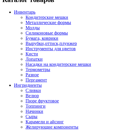
Инвентарь
Кондитерские мешки
Металлические формы
Молды
Силиконовые формы
Бумага, коврики
Вырубки,оттиск,плунжер
Инструменты для цветов
Кисти
Лопатки
Насадки на кондитерские мешки
Термометры
Разное
Пергамент
Ингридиенты
Сливки
Велюр
Пюре фруктовое
Топпинги
Начинки
Сыры
Карамели и айсинг
Желирующие компоненты