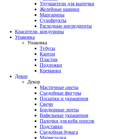
Улучшители для выпечки
Желейные шарики
Маргарины
Сухофрукты
Расходные ингредиенты
Красители, кондурины
Упаковка
Упаковка
Тубусы
Картон
Пластик
Подложки
Креманки
Декор
Декор
Мастичные цветы
Съедобные фигуры
Посыпки и украшения
Свечи
Бордюрные ленты
Вафельные украшения
Палочки для кейк попсов
Подставки
Съедобная бумага
Мармеладки