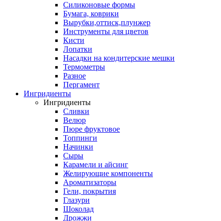
Силиконовые формы
Бумага, коврики
Вырубки,оттиск,плунжер
Инструменты для цветов
Кисти
Лопатки
Насадки на кондитерские мешки
Термометры
Разное
Пергамент
Ингридиенты
Ингридиенты
Сливки
Велюр
Пюре фруктовое
Топпинги
Начинки
Сыры
Карамели и айсинг
Желирующие компоненты
Ароматизаторы
Гели, покрытия
Глазури
Шоколад
Дрожжи