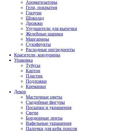
Ароматизаторы
Гели, покрытия
Глазури
Шоколад
Дрожжи
Улучшители для выпечки
Желейные шарики
Маргарины
Сухофрукты
Расходные ингредиенты
Красители, кондурины
Упаковка
Тубусы
Картон
Пластик
Подложки
Креманки
Декор
Мастичные цветы
Съедобные фигуры
Посыпки и украшения
Свечи
Бордюрные ленты
Вафельные украшения
Палочки для кейк попсов