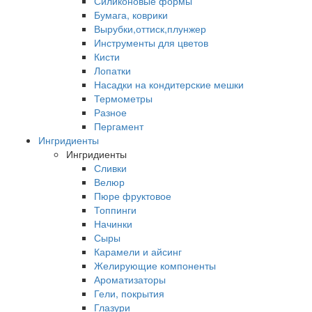
Силиконовые формы
Бумага, коврики
Вырубки,оттиск,плунжер
Инструменты для цветов
Кисти
Лопатки
Насадки на кондитерские мешки
Термометры
Разное
Пергамент
Ингридиенты
Ингридиенты
Сливки
Велюр
Пюре фруктовое
Топпинги
Начинки
Сыры
Карамели и айсинг
Желирующие компоненты
Ароматизаторы
Гели, покрытия
Глазури