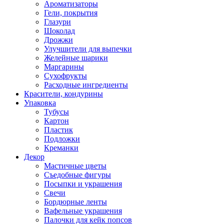
Ароматизаторы
Гели, покрытия
Глазури
Шоколад
Дрожжи
Улучшители для выпечки
Желейные шарики
Маргарины
Сухофрукты
Расходные ингредиенты
Красители, кондурины
Упаковка
Тубусы
Картон
Пластик
Подложки
Креманки
Декор
Мастичные цветы
Съедобные фигуры
Посыпки и украшения
Свечи
Бордюрные ленты
Вафельные украшения
Палочки для кейк попсов