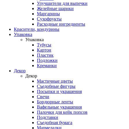
Улучшители для выпечки
Желейные шарики
Маргарины
Сухофрукты
Расходные ингредиенты
Красители, кондурины
Упаковка
Упаковка
Тубусы
Картон
Пластик
Подложки
Креманки
Декор
Декор
Мастичные цветы
Съедобные фигуры
Посыпки и украшения
Свечи
Бордюрные ленты
Вафельные украшения
Палочки для кейк попсов
Подставки
Съедобная бумага
Мармеладки