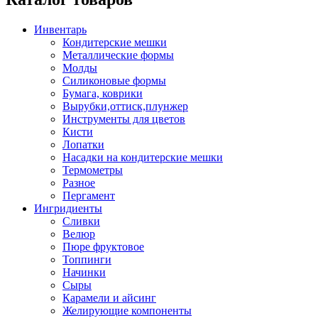
Инвентарь
Кондитерские мешки
Металлические формы
Молды
Силиконовые формы
Бумага, коврики
Вырубки,оттиск,плунжер
Инструменты для цветов
Кисти
Лопатки
Насадки на кондитерские мешки
Термометры
Разное
Пергамент
Ингридиенты
Сливки
Велюр
Пюре фруктовое
Топпинги
Начинки
Сыры
Карамели и айсинг
Желирующие компоненты