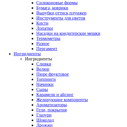
Силиконовые формы
Бумага, коврики
Вырубки,оттиск,плунжер
Инструменты для цветов
Кисти
Лопатки
Насадки на кондитерские мешки
Термометры
Разное
Пергамент
Ингридиенты
Ингридиенты
Сливки
Велюр
Пюре фруктовое
Топпинги
Начинки
Сыры
Карамели и айсинг
Желирующие компоненты
Ароматизаторы
Гели, покрытия
Глазури
Шоколад
Дрожжи