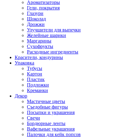
Ароматизаторы
Гели, покрытия
Глазури
Шоколад
Дрожжи
Улучшители для выпечки
Желейные шарики
Маргарины
Сухофрукты
Расходные ингредиенты
Красители, кондурины
Упаковка
Тубусы
Картон
Пластик
Подложки
Креманки
Декор
Мастичные цветы
Съедобные фигуры
Посыпки и украшения
Свечи
Бордюрные ленты
Вафельные украшения
Палочки для кейк попсов