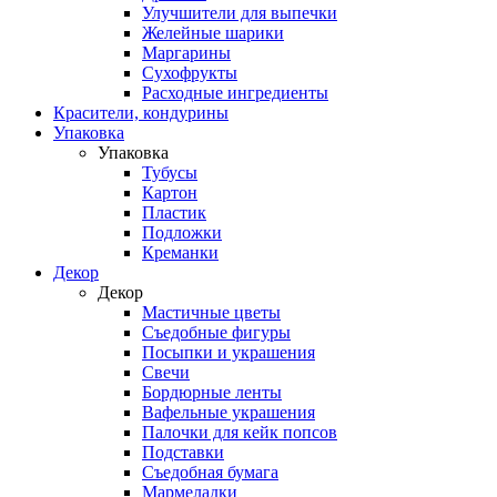
Улучшители для выпечки
Желейные шарики
Маргарины
Сухофрукты
Расходные ингредиенты
Красители, кондурины
Упаковка
Упаковка
Тубусы
Картон
Пластик
Подложки
Креманки
Декор
Декор
Мастичные цветы
Съедобные фигуры
Посыпки и украшения
Свечи
Бордюрные ленты
Вафельные украшения
Палочки для кейк попсов
Подставки
Съедобная бумага
Мармеладки