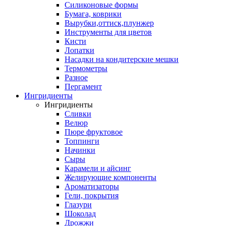
Силиконовые формы
Бумага, коврики
Вырубки,оттиск,плунжер
Инструменты для цветов
Кисти
Лопатки
Насадки на кондитерские мешки
Термометры
Разное
Пергамент
Ингридиенты
Ингридиенты
Сливки
Велюр
Пюре фруктовое
Топпинги
Начинки
Сыры
Карамели и айсинг
Желирующие компоненты
Ароматизаторы
Гели, покрытия
Глазури
Шоколад
Дрожжи