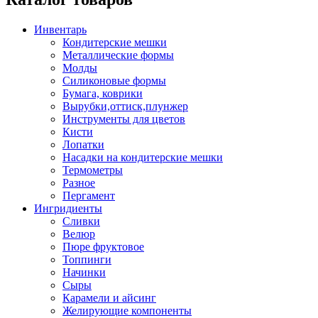
Инвентарь
Кондитерские мешки
Металлические формы
Молды
Силиконовые формы
Бумага, коврики
Вырубки,оттиск,плунжер
Инструменты для цветов
Кисти
Лопатки
Насадки на кондитерские мешки
Термометры
Разное
Пергамент
Ингридиенты
Сливки
Велюр
Пюре фруктовое
Топпинги
Начинки
Сыры
Карамели и айсинг
Желирующие компоненты